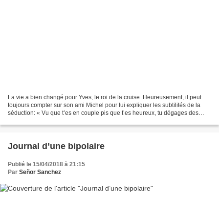
La vie a bien changé pour Yves, le roi de la cruise. Heureusement, il peut
toujours compter sur son ami Michel pour lui expliquer les subtilités de la
séduction: « Vu que t’es en couple pis que t’es heureux, tu dégages des
phéromones. Ça attire les femmes....
Journal d’une bipolaire
Publié le 15/04/2018 à 21:15
Par
Señor Sanchez