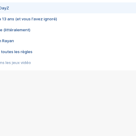
 DayZ
 a 13 ans (et vous l'avez ignoré)
e (littéralement)
im Rayan
 toutes les règles
s les jeux vidéo
us choquant de Rockstar ? - Le scandale BULLY
e plus moche de Steam
du RÊVE tourne au CAUCHEMAR
pendant 8 heures
it… à tort
umiliés par un jeu vidéo