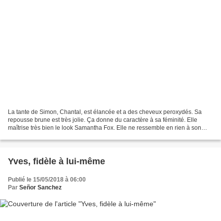
La tante de Simon, Chantal, est élancée et a des cheveux peroxydés. Sa
repousse brune est très jolie. Ça donne du caractère à sa féminité. Elle
maîtrise très bien le look Samantha Fox. Elle ne ressemble en rien à son
ainée. Depuis l’an dernier elle est...
Yves, fidèle à lui-même
Publié le 15/05/2018 à 06:00
Par
Señor Sanchez