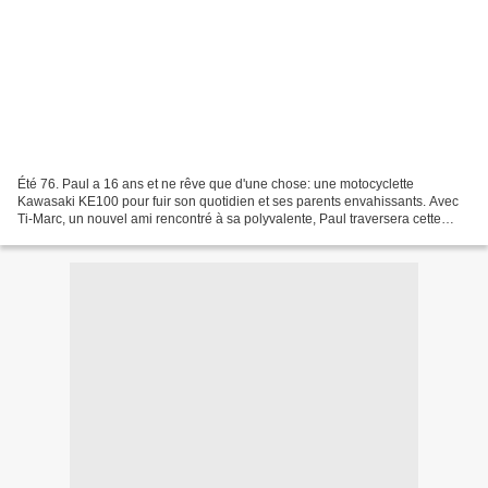
Été 76. Paul a 16 ans et ne rêve que d'une chose: une motocyclette
Kawasaki KE100 pour fuir son quotidien et ses parents envahissants. Avec
Ti-Marc, un nouvel ami rencontré à sa polyvalente, Paul traversera cette
période difficile de son adolescence avec...