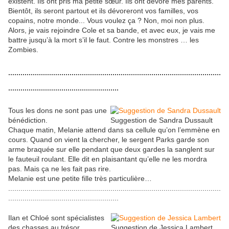
existent. Ils ont pris ma petite sœur. Ils ont dévoré mes parents.
Bientôt, ils seront partout et ils dévoreront vos familles, vos
copains, notre monde... Vous voulez ça ? Non, moi non plus.
Alors, je vais rejoindre Cole et sa bande, et avec eux, je vais me
battre jusqu’à la mort s’il le faut. Contre les monstres … les
Zombies.
........................................................................................................
......................................................
Tous les dons ne sont pas une
bénédiction.
Suggestion de Sandra Dussault
Chaque matin, Melanie attend dans sa cellule qu’on l’emmène en
cours. Quand on vient la chercher, le sergent Parks garde son
arme braquée sur elle pendant que deux gardes la sanglent sur
le fauteuil roulant. Elle dit en plaisantant qu’elle ne les mordra
pas. Mais ça ne les fait pas rire.
Melanie est une petite fille très particulière…
........................................................................................................
......................................................
Ilan et Chloé sont spécialistes
des chasses au trésor.
Suggestion de Jessica Lambert