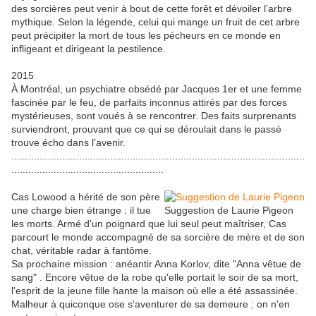
des sorcières peut venir à bout de cette forêt et dévoiler l’arbre
mythique. Selon la légende, celui qui mange un fruit de cet arbre
peut précipiter la mort de tous les pécheurs en ce monde en
infligeant et dirigeant la pestilence.
2015
À Montréal, un psychiatre obsédé par Jacques 1er et une femme
fascinée par le feu, de parfaits inconnus attirés par des forces
mystérieuses, sont voués à se rencontrer. Des faits surprenants
surviendront, prouvant que ce qui se déroulait dans le passé
trouve écho dans l’avenir.
........................................................................................................
......................................................
Cas Lowood a hérité de son père
une charge bien étrange : il tue
Suggestion de Laurie Pigeon
les morts. Armé d'un poignard que lui seul peut maîtriser, Cas
parcourt le monde accompagné de sa sorcière de mère et de son
chat, véritable radar à fantôme.
Sa prochaine mission : anéantir Anna Korlov, dite "Anna vêtue de
sang" . Encore vêtue de la robe qu'elle portait le soir de sa mort,
l'esprit de la jeune fille hante la maison où elle a été assassinée.
Malheur à quiconque ose s'aventurer de sa demeure : on n'en