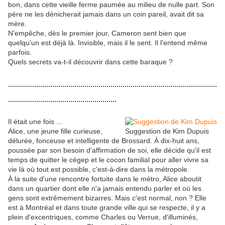
bon, dans cette vieille ferme paumée au milieu de nulle part. Son
père ne les dénicherait jamais dans un coin pareil, avait dit sa
mère.
N'empêche, dès le premier jour, Cameron sent bien que
quelqu'un est déjà là. Invisible, mais il le sent. Il l'entend même
parfois.
Quels secrets va-t-il découvrir dans cette baraque ?
........................................................................................................
......................................................
Il était une fois ...
Alice, une jeune fille curieuse,
Suggestion de Kim Dupuis
délurée, fonceuse et intelligente de Brossard. À dix-huit ans,
poussée par son besoin d'affirmation de soi, elle décide qu'il est
temps de quitter le cégep et le cocon familial pour aller vivre sa
vie là où tout est possible, c'est-à-dire dans la métropole.
À la suite d'une rencontre fortuite dans le métro, Alice aboutit
dans un quartier dont elle n'a jamais entendu parler et où les
gens sont extrêmement bizarres. Mais c'est normal, non ? Elle
est à Montréal et dans toute grande ville qui se respecte, il y a
plein d'excentriques, comme Charles ou Verrue, d'illuminés,