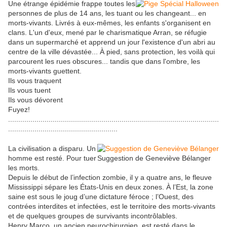
Une étrange épidémie frappe toutes les
personnes de plus de 14 ans, les tuant ou les changeant... en
morts-vivants. Livrés à eux-mêmes, les enfants s'organisent en
clans. L'un d'eux, mené par le charismatique Arran, se réfugie
dans un supermarché et apprend un jour l'existence d'un abri au
centre de la ville dévastée... À pied, sans protection, les voilà qui
parcourent les rues obscures... tandis que dans l'ombre, les
morts-vivants guettent.
Ils vous traquent
Ils vous tuent
Ils vous dévorent
Fuyez!
........................................................................................................
......................................................
La civilisation a disparu. Un
homme est resté. Pour tuer
Suggestion de Geneviève Bélanger
les morts.
Depuis le début de l’infection zombie, il y a quatre ans, le fleuve
Mississippi sépare les États-Unis en deux zones. À l’Est, la zone
saine est sous le joug d’une dictature féroce ; l’Ouest, des
contrées interdites et infectées, est le territoire des morts-vivants
et de quelques groupes de survivants incontrôlables.
Henry Marco, un ancien neurochirurgien, est resté dans le