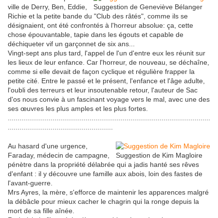
ville de Derry, Ben, Eddie,
Suggestion de Geneviève Bélanger
Richie et la petite bande du "Club des râtés", comme ils se
désignaient, ont été confrontés à l'horreur absolue: ça, cette
chose épouvantable, tapie dans les égouts et capable de
déchiqueter vif un garçonnet de six ans...
Vingt-sept ans plus tard, l'appel de l'un d'entre eux les réunit sur
les lieux de leur enfance. Car l'horreur, de nouveau, se déchaîne,
comme si elle devait de façon cyclique et régulière frapper la
petite cité. Entre le passé et le présent, l'enfance et l'âge adulte,
l'oubli des terreurs et leur insoutenable retour, l'auteur de Sac
d'os nous convie à un fascinant voyage vers le mal, avec une des
ses œuvres les plus amples et les plus fortes.
........................................................................................................
......................................................
Au hasard d'une urgence,
Faraday, médecin de campagne,
Suggestion de Kim Magloire
pénètre dans la propriété délabrée qui a jadis hanté ses rêves
d'enfant : il y découvre une famille aux abois, loin des fastes de
l'avant-guerre.
Mrs Ayres, la mère, s'efforce de maintenir les apparences malgré
la débâcle pour mieux cacher le chagrin qui la ronge depuis la
mort de sa fille aînée.