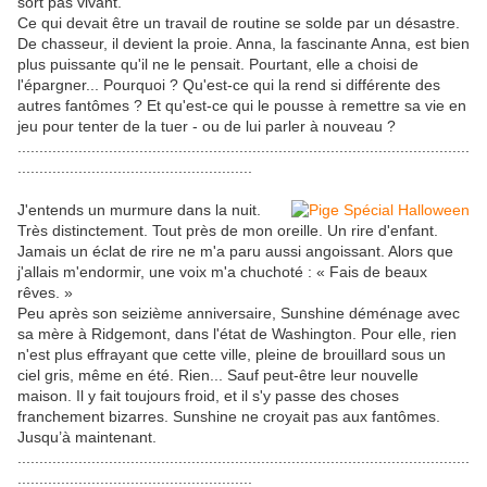
sort pas vivant.
Ce qui devait être un travail de routine se solde par un désastre.
De chasseur, il devient la proie. Anna, la fascinante Anna, est bien
plus puissante qu'il ne le pensait. Pourtant, elle a choisi de
l'épargner... Pourquoi ? Qu'est-ce qui la rend si différente des
autres fantômes ? Et qu'est-ce qui le pousse à remettre sa vie en
jeu pour tenter de la tuer - ou de lui parler à nouveau ?
........................................................................................................
......................................................
J'entends un murmure dans la nuit.
Très distinctement. Tout près de mon oreille. Un rire d'enfant.
Jamais un éclat de rire ne m'a paru aussi angoissant. Alors que
j'allais m'endormir, une voix m'a chuchoté : « Fais de beaux
rêves. »
Peu après son seizième anniversaire, Sunshine déménage avec
sa mère à Ridgemont, dans l'état de Washington. Pour elle, rien
n'est plus effrayant que cette ville, pleine de brouillard sous un
ciel gris, même en été. Rien... Sauf peut-être leur nouvelle
maison. Il y fait toujours froid, et il s'y passe des choses
franchement bizarres. Sunshine ne croyait pas aux fantômes.
Jusqu’à maintenant.
........................................................................................................
......................................................