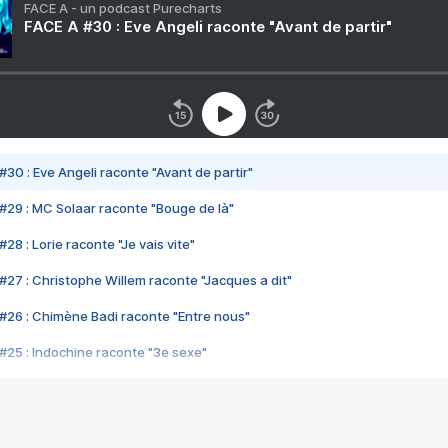
FACE A - un podcast Purecharts
FACE A #30 : Eve Angeli raconte "Avant de partir"
#30 : Eve Angeli raconte "Avant de partir"
#29 : MC Solaar raconte "Bouge de là"
28 : Lorie raconte "Je vais vite"
#27 : Christophe Willem raconte "Jacques a dit"
#26 : Chimène Badi raconte "Entre nous"
#25 : Indochine raconte "3e sexe"
#24 : Zaho raconte "C'est chelou"
#23 : Patrick Bruel raconte "Au café des délices"