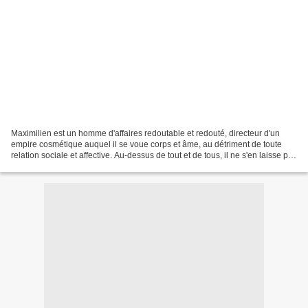
Maximilien est un homme d'affaires redoutable et redouté, directeur d'un
empire cosmétique auquel il se voue corps et âme, au détriment de toute
relation sociale et affective. Au-dessus de tout et de tous, il ne s'en laisse pas
imposer jusqu'au jour où...