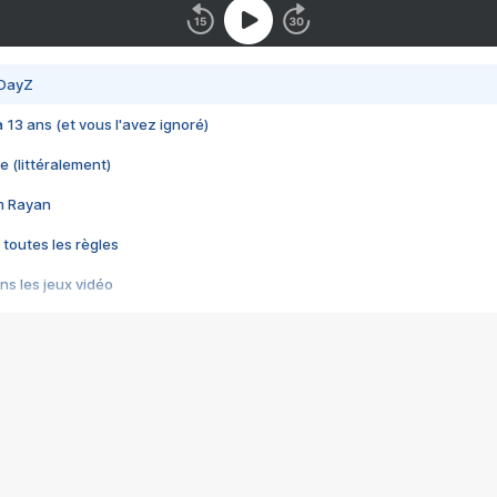
 DayZ
 a 13 ans (et vous l'avez ignoré)
e (littéralement)
im Rayan
 toutes les règles
s les jeux vidéo
us choquant de Rockstar ? - Le scandale BULLY
e plus moche de Steam
du RÊVE tourne au CAUCHEMAR
pendant 8 heures
it… à tort