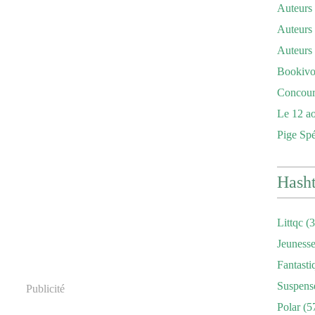
Auteurs
Auteurs 
Auteurs
Bookivor
Concour
Le 12 ao
Pige Sp
Hash
Littqc
(3
Jeuness
Fantasti
Suspens
Publicité
Polar
(5