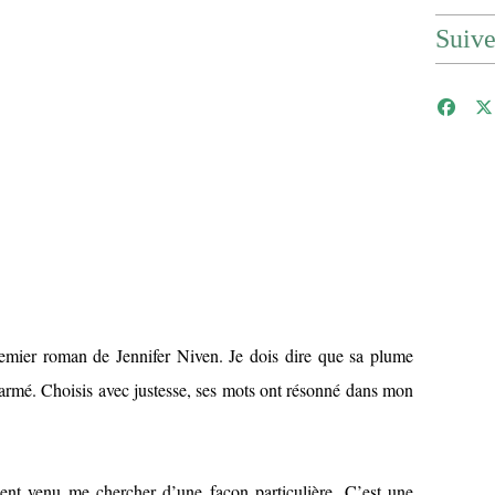
Suiv
mier roman de Jennifer Niven. Je dois dire que sa plume
armé. Choisis avec justesse, ses mots ont résonné dans mon
nt venu me chercher d’une façon particulière. C’est une