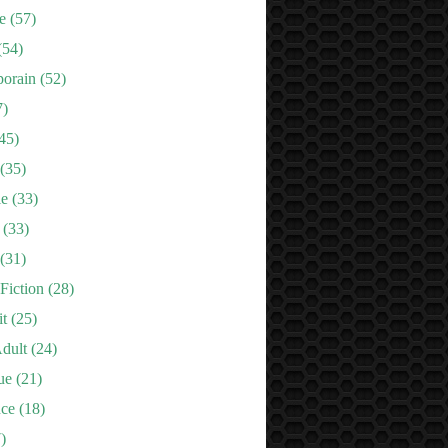
e
(57)
(54)
orain
(52)
7)
45)
(35)
le
(33)
(33)
(31)
Fiction
(28)
it
(25)
dult
(24)
ue
(21)
nce
(18)
)