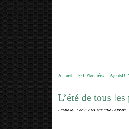
Accueil
PaL Planifiées
AjoutsDu
L’été de tous les
Publié le
17 août 2021
par Mlle Lambert