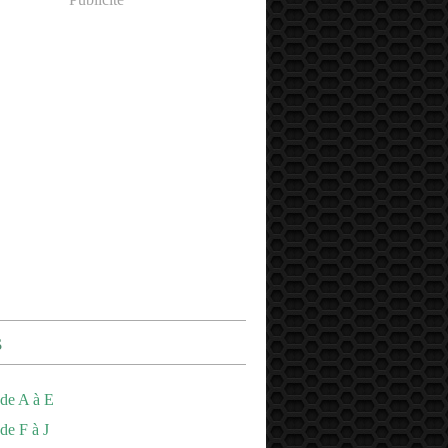
s
de A à E
de F à J