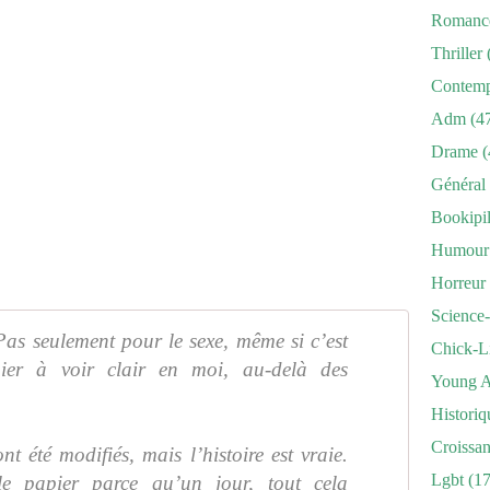
Romanc
Thriller
Contemp
Adm
(4
Drame
(
Général
Bookipi
Humour
Horreur
Science-
Pas seulement pour le sexe, même si c’est
Chick-L
ier à voir clair en moi, au-delà des
Young A
Historiq
Croissa
t été modifiés, mais l’histoire est vraie.
Lgbt
(17
le papier parce qu’un jour, tout cela