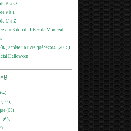
 de K à O
de P à T
 de U à Z
es au Salon du Livre de Montréal
s
ût, j'achète un livre québécois! (2015)
écial Halloween
tag
64)
e
(106)
que
(68)
e
(63)
7)