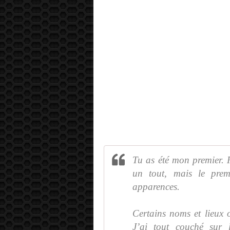
Tu as été mon premier. 
un tout, mais le prem
apparences.
Certains noms et lieux on
J’ai tout couché sur 