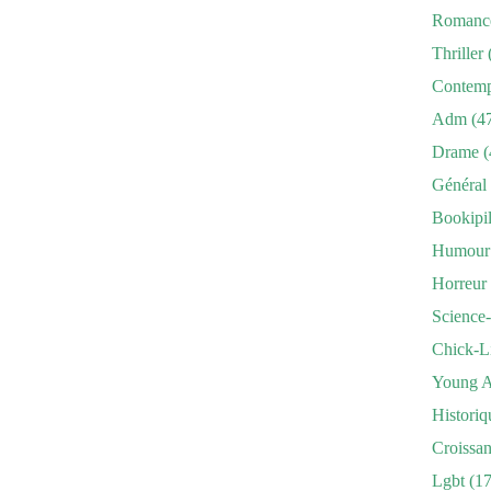
Romanc
Thriller
Contemp
Adm
(4
Drame
(
Général
Bookipi
Humour
Horreur
Science-
Chick-L
Young A
Historiq
Croissa
Lgbt
(17