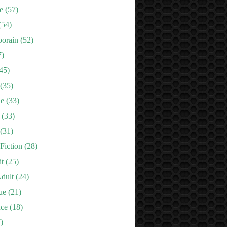
e
(57)
(54)
orain
(52)
7)
45)
(35)
le
(33)
(33)
(31)
Fiction
(28)
it
(25)
dult
(24)
ue
(21)
nce
(18)
)