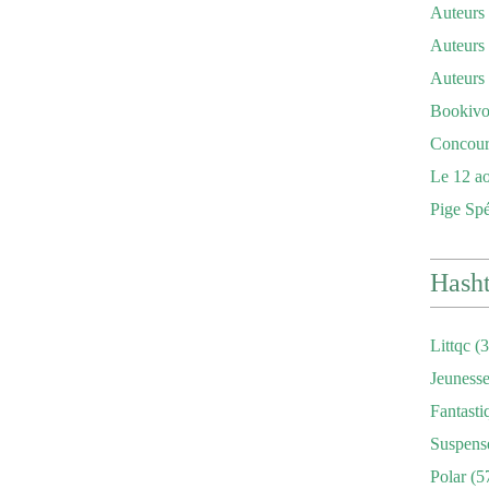
Auteurs
Auteurs 
Auteurs
Bookivor
Concour
Le 12 ao
Pige Sp
Hash
Littqc
(3
Jeuness
Fantasti
Suspens
Polar
(5