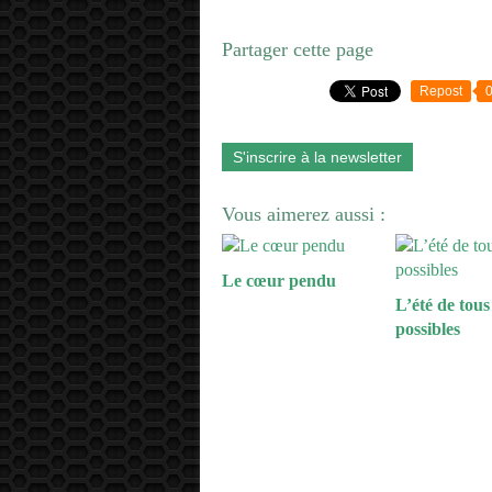
Partager cette page
Repost
S'inscrire à la newsletter
Vous aimerez aussi :
Le cœur pendu
L’été de tous 
possibles