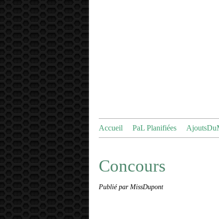
Accueil
PaL Planifiées
AjoutsDu
Concours
Publié par MissDupont