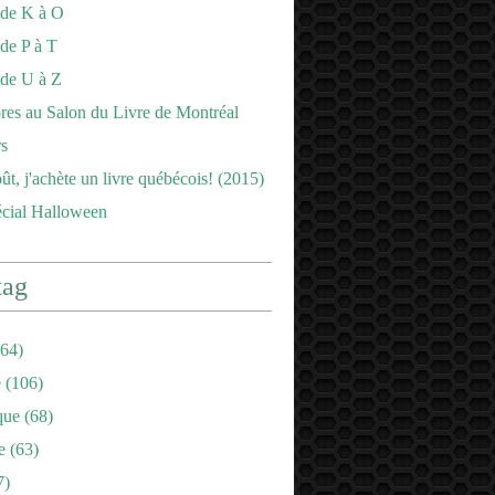
 de K à O
de P à T
 de U à Z
es au Salon du Livre de Montréal
s
ût, j'achète un livre québécois! (2015)
écial Halloween
tag
64)
e
(106)
que
(68)
e
(63)
7)