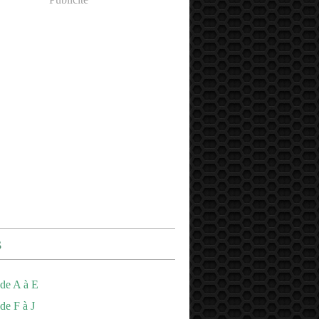
s
de A à E
de F à J