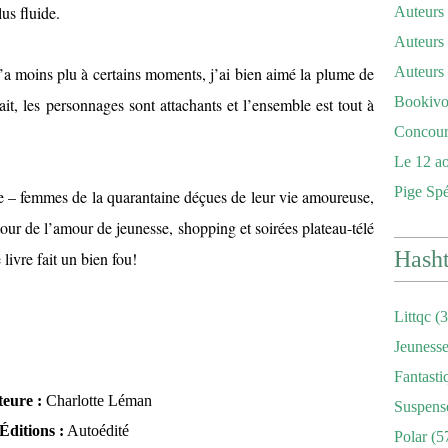
lus fluide.
Auteurs
Auteurs 
m’a moins plu à certains moments, j’ai bien aimé la plume de
Auteurs
Bookivor
ait, les personnages sont attachants et l’ensemble est tout à
Concour
Le 12 ao
Pige Sp
pe – femmes de la quarantaine déçues de leur vie amoureuse,
retour de l’amour de jeunesse, shopping et soirées plateau-télé
Hash
livre fait un bien fou!
Littqc
(3
Jeuness
Fantasti
eure :
Charlotte Léman
Suspens
Éditions :
Autoédité
Polar
(5