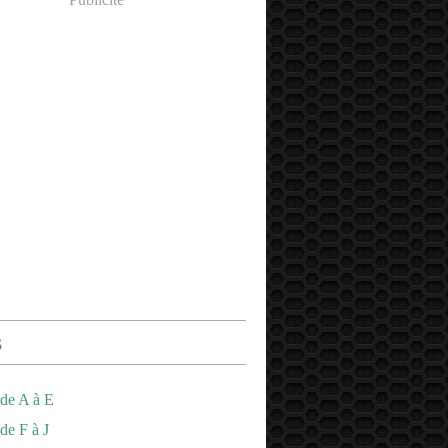
s
de A à E
de F à J