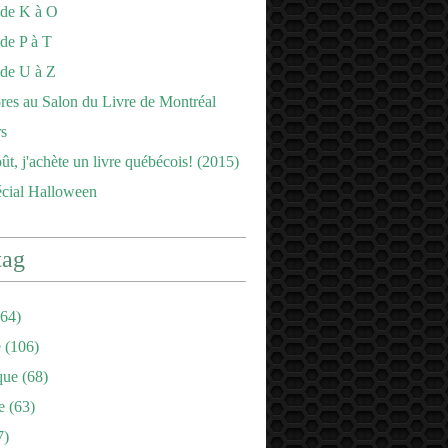
 de K à O
de P à T
 de U à Z
es au Salon du Livre de Montréal
s
ût, j'achète un livre québécois! (2015)
écial Halloween
tag
64)
e
(106)
que
(68)
e
(63)
7)