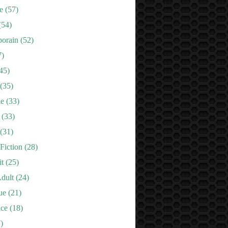
e
(57)
(54)
orain
(52)
7)
45)
(35)
le
(33)
(33)
(31)
Fiction
(28)
it
(25)
dult
(24)
ue
(21)
nce
(18)
)