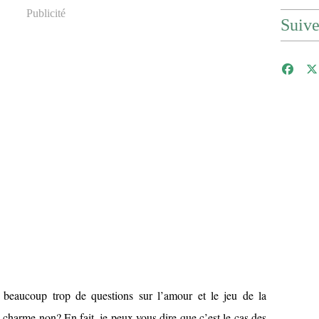
Publicité
Suiv
beaucoup trop de questions sur l’amour et le jeu de la
 charme non? En fait, je peux vous dire que c’est le cas des