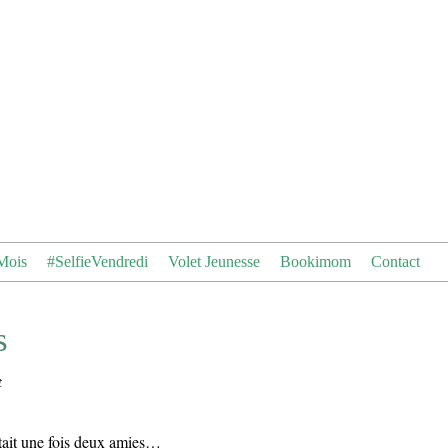
Mois
#SelfieVendredi
Volet Jeunesse
Bookimom
Contact
s
t
était une fois deux amies…