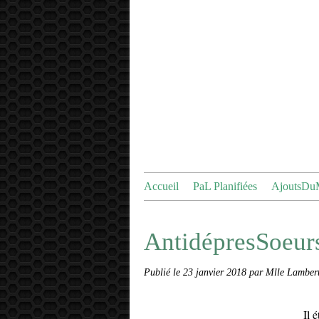
Accueil
PaL Planifiées
AjoutsDu
AntidépresSoeur
Publié le
23 janvier 2018
par Mlle Lamber
Il 